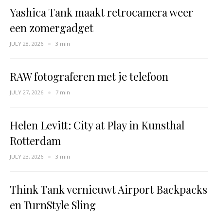
Yashica Tank maakt retrocamera weer
een zomergadget
JULY 28, 2026
3 min
RAW fotograferen met je telefoon
JULY 27, 2026
7 min
Helen Levitt: City at Play in Kunsthal
Rotterdam
JULY 23, 2026
3 min
Think Tank vernieuwt Airport Backpacks
en TurnStyle Sling