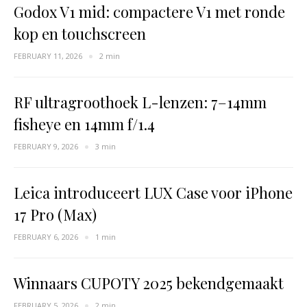
Godox V1 mid: compactere V1 met ronde
kop en touchscreen
FEBRUARY 11, 2026
2 min
RF ultragroothoek L-lenzen: 7–14mm
fisheye en 14mm f/1.4
FEBRUARY 9, 2026
3 min
Leica introduceert LUX Case voor iPhone
17 Pro (Max)
FEBRUARY 6, 2026
1 min
Winnaars CUPOTY 2025 bekendgemaakt
FEBRUARY 5, 2026
2 min