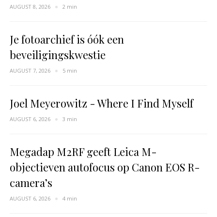
AUGUST 8, 2026
2 min
Je fotoarchief is óók een
beveiligingskwestie
AUGUST 7, 2026
5 min
Joel Meyerowitz - Where I Find Myself
AUGUST 6, 2026
3 min
Megadap M2RF geeft Leica M-
objectieven autofocus op Canon EOS R-
camera’s
AUGUST 6, 2026
4 min