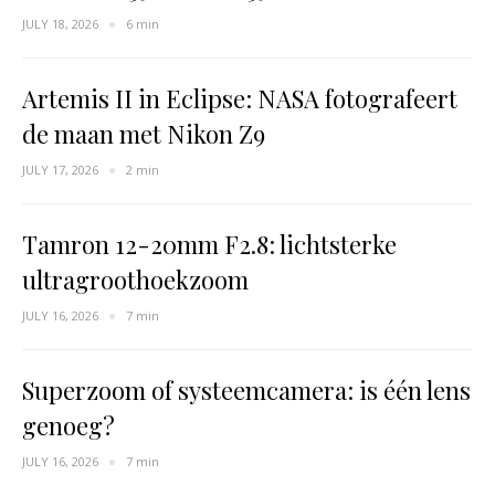
JULY 18, 2026
6 min
Artemis II in Eclipse: NASA fotografeert
de maan met Nikon Z9
JULY 17, 2026
2 min
Tamron 12-20mm F2.8: lichtsterke
ultragroothoekzoom
JULY 16, 2026
7 min
Superzoom of systeemcamera: is één lens
genoeg?
JULY 16, 2026
7 min