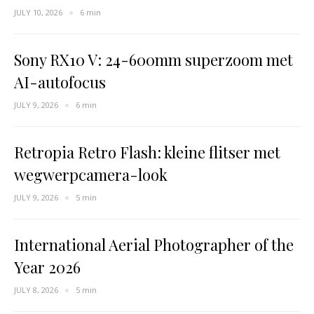
JULY 10, 2026
6 min
Sony RX10 V: 24-600mm superzoom met
AI-autofocus
JULY 9, 2026
6 min
Retropia Retro Flash: kleine flitser met
wegwerpcamera-look
JULY 9, 2026
5 min
International Aerial Photographer of the
Year 2026
JULY 8, 2026
5 min