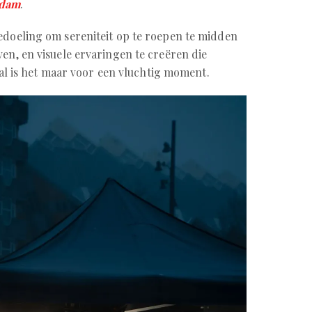
rdam
.
edoeling om sereniteit op te roepen te midden
ven, en visuele ervaringen te creëren die
, al is het maar voor een vluchtig moment.