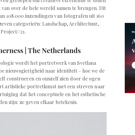
leven geroepen om creatieve excellentie te tonen
 van over de hele wereld samen te brengen. Dit
an 108.000 inzendingen van fotografen uit 160
 zeven categorieën: Landschap, Architectuur,
Project//21.
therness | The Netherlands
ologie wordt het portretwerk van Svetlana
e nieuwsgierigheid naar identiteit – hoe we de
elf construeren en onszelf zien door de ogen
rt artistieke portretkunst met een streven naar
rtuiging dat het conceptuele en het esthetische
en zijn: ze geven elkaar betekenis.