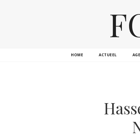
F
HOME
ACTUEEL
AG
Hass
N