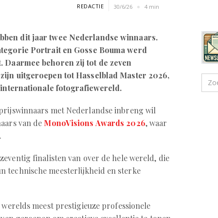
REDACTIE
30/6/26
4 min
bben dit jaar twee Nederlandse winnaars.
ategorie Portrait en Gosse Bouma werd
t. Daarmee behoren zij tot de zeven
zijn uitgeroepen tot Hasselblad Master 2026,
 internationale fotografiewereld.
 prijswinnaars met Nederlandse inbreng wil
naars van de
MonoVisions Awards 2026
, waar
.
eventig finalisten van over de hele wereld, die
 technische meesterlijkheid en sterke
s werelds meest prestigieuze professionele