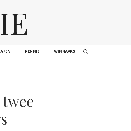
IE
RAFEN
KENNIS
WINNAARS
 twee
rs