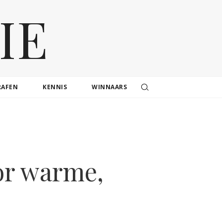
IE
RAFEN
KENNIS
WINNAARS
oor warme,