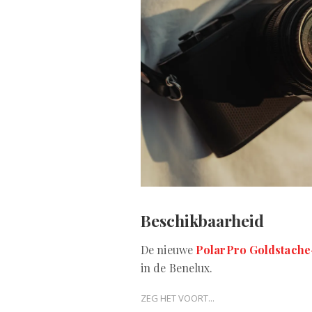
Beschikbaarheid
De nieuwe
PolarPro Goldstache-
in de Benelux.
ZEG HET VOORT...