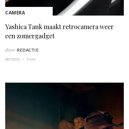
CAMERA
Yashica Tank maakt retrocamera weer
een zomergadget
door
REDACTIE
28/7/2026
3 min