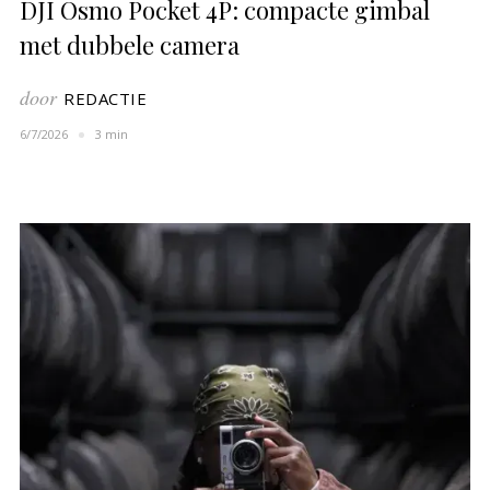
DJI Osmo Pocket 4P: compacte gimbal
met dubbele camera
door
REDACTIE
6/7/2026
3 min