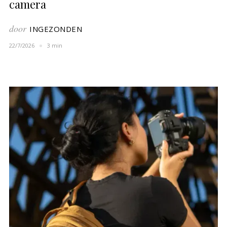
camera
door
INGEZONDEN
22/7/2026
3 min