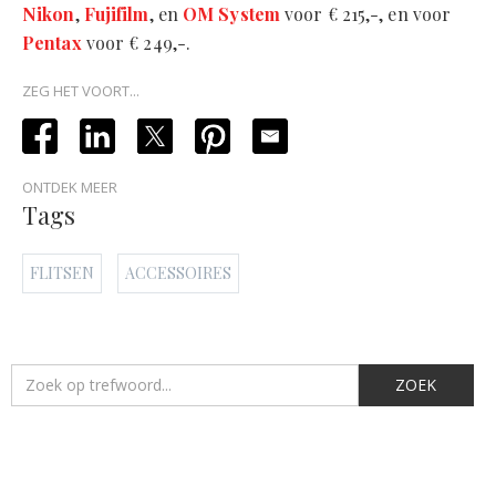
Nikon
,
Fujifilm
, en
OM System
voor € 215,-, en voor
Pentax
voor € 249,-.
ZEG HET VOORT...
ONTDEK MEER
Tags
FLITSEN
ACCESSOIRES