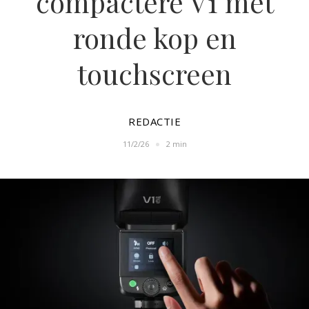
compactere V1 met
ronde kop en
touchscreen
REDACTIE
11/2/26
2 min