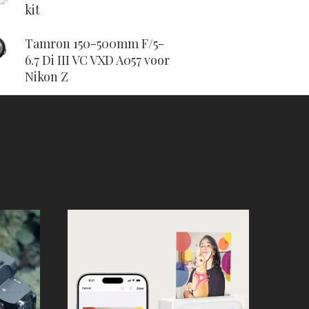
kit
Tamron 150-500mm F/5-
6.7 Di III VC VXD A057 voor
Nikon Z