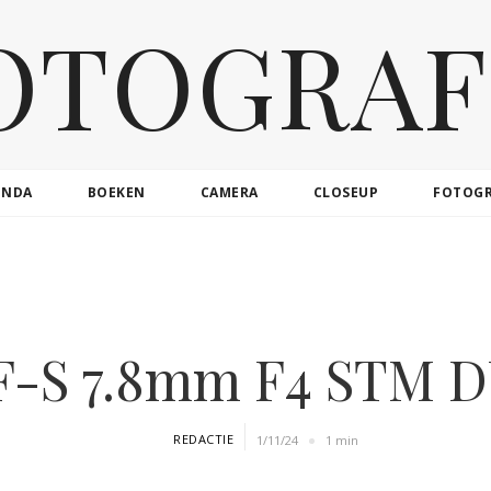
OTOGRAF
ENDA
BOEKEN
CAMERA
CLOSEUP
FOTOG
F-S 7.8mm F4 STM D
REDACTIE
1/11/24
1 min