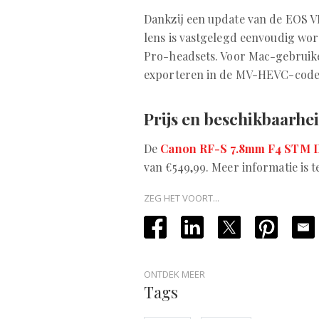
Dankzij een update van de EOS V
lens is vastgelegd eenvoudig wo
Pro-headsets. Voor Mac-gebruike
exporteren in de MV-HEVC-code
Prijs en beschikbaarhe
De
Canon RF-S 7.8mm F4 STM 
van €549,99. Meer informatie is 
ZEG HET VOORT...
ONTDEK MEER
Tags