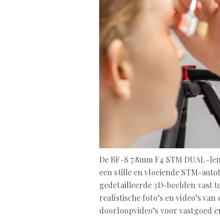
De RF-S 7.8mm F4 STM DUAL-lens 
een stille en vloeiende STM-aut
gedetailleerde 3D-beelden vast t
realistische foto’s en video’s va
doorloopvideo’s voor vastgoed en