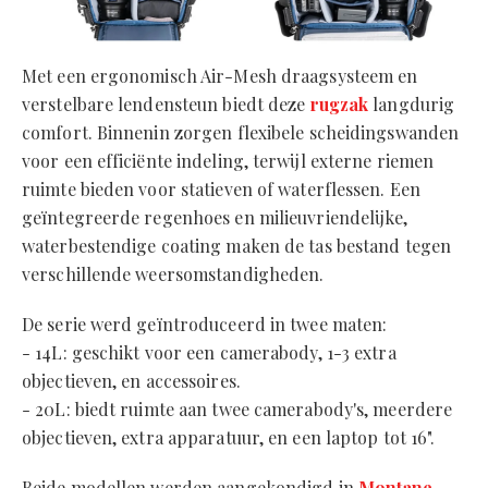
Met een ergonomisch Air-Mesh draagsysteem en
verstelbare lendensteun biedt deze
rugzak
langdurig
comfort. Binnenin zorgen flexibele scheidingswanden
voor een efficiënte indeling, terwijl externe riemen
ruimte bieden voor statieven of waterflessen. Een
geïntegreerde regenhoes en milieuvriendelijke,
waterbestendige coating maken de tas bestand tegen
verschillende weersomstandigheden.
De serie werd geïntroduceerd in twee maten:
- 14L: geschikt voor een camerabody, 1-3 extra
objectieven, en accessoires.
- 20L: biedt ruimte aan twee camerabody's, meerdere
objectieven, extra apparatuur, en een laptop tot 16".
Beide modellen werden aangekondigd in
Montane