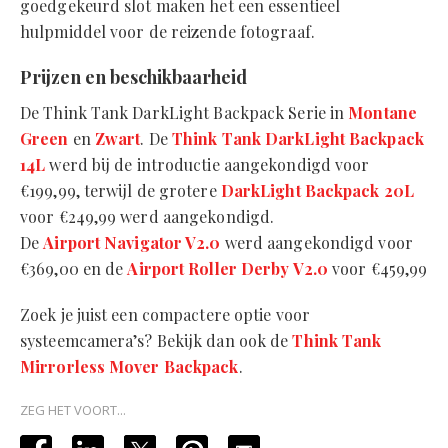
goedgekeurd slot maken het een essentieel
hulpmiddel voor de reizende fotograaf.
Prijzen en beschikbaarheid
De Think Tank DarkLight Backpack Serie in
Montane
Green
en
Zwart
. De
Think Tank DarkLight Backpack
14L
werd bij de introductie aangekondigd voor
€199,99, terwijl de grotere
DarkLight Backpack 20L
voor €249,99 werd aangekondigd.
De
Airport Navigator V2.0
werd aangekondigd voor
€369,00 en de
Airport Roller Derby V2.0
voor €459,99
Zoek je juist een compactere optie voor
systeemcamera’s? Bekijk dan ook de
Think Tank
Mirrorless Mover Backpack
.
ZEG HET VOORT...