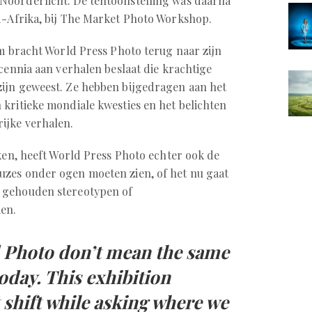
oorderlicht. De tentoonstelling was daarna
d-Afrika, bij The Market Photo Workshop.
um bracht World Press Photo terug naar zijn
cennia aan verhalen beslaat die krachtige
zijn geweest. Ze hebben bijgedragen aan het
 kritieke mondiale kwesties en het belichten
ijke verhalen.
iken, heeft World Press Photo echter ook de
zes onder ogen moeten zien, of het nu gaat
 gehouden stereotypen of
en.
d Photo don’t mean the same
today. This exhibition
shift while asking where we