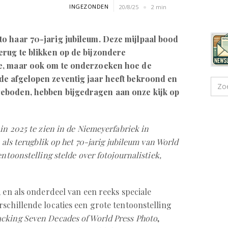
INGEZONDEN
20/8/25
2 min
to haar 70-jarig jubileum. Deze mijlpaal bood
erug te blikken op de bijzondere
ie, maar ook om te onderzoeken hoe de
de afgelopen zeventig jaar heeft bekroond en
geboden, hebben bijgedragen aan onze kijk op
in 2025 te zien in de Niemeyerfabriek in
n als terugblik op het 70-jarig jubileum van World
ntoonstelling stelde over fotojournalistiek,
 en als onderdeel van een reeks speciale
schillende locaties een grote tentoonstelling
king Seven Decades of World Press Photo
,