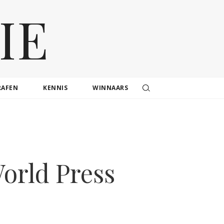
IE
RAFEN
KENNIS
WINNAARS
orld Press