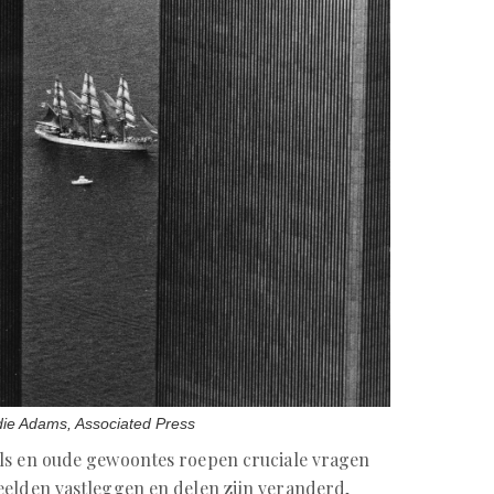
die Adams, Associated Press
ls en oude gewoontes roepen cruciale vragen
eelden vastleggen en delen zijn veranderd,