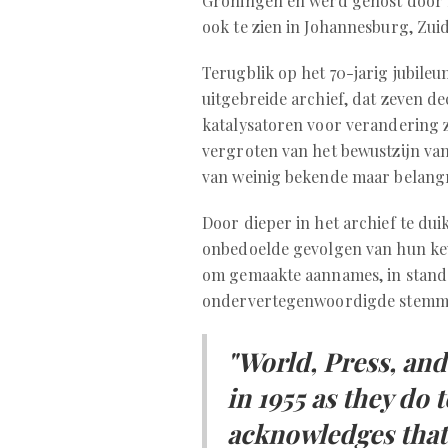
Groningen en werd gehost door N
ook te zien in Johannesburg, Zui
Terugblik op het 70-jarig jubile
uitgebreide archief, dat zeven de
katalysatoren voor verandering 
vergroten van het bewustzijn van
van weinig bekende maar belangr
Door dieper in het archief te du
onbedoelde gevolgen van hun keu
om gemaakte aannames, in stand
ondervertegenwoordigde stemm
"World, Press, an
in 1955 as they do 
acknowledges that 