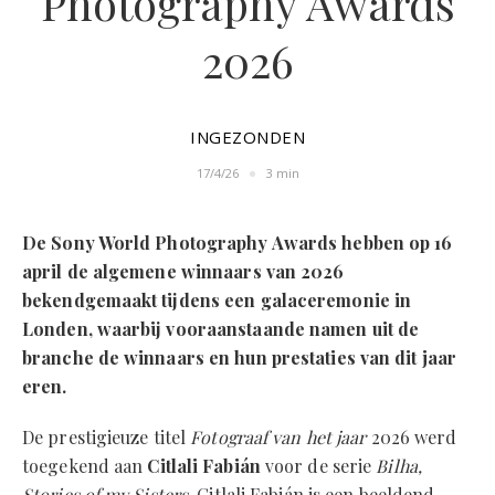
Photography Awards
2026
INGEZONDEN
17/4/26
3 min
De Sony World Photography Awards hebben op 16
april de algemene winnaars van 2026
bekendgemaakt tijdens een galaceremonie in
Londen, waarbij vooraanstaande namen uit de
branche de winnaars en hun prestaties van dit jaar
eren.
De prestigieuze titel
Fotograaf van het jaar
2026 werd
toegekend aan
Citlali Fabián
voor de serie
Bilha,
Stories of my Sisters
. Citlali Fabián is een beeldend