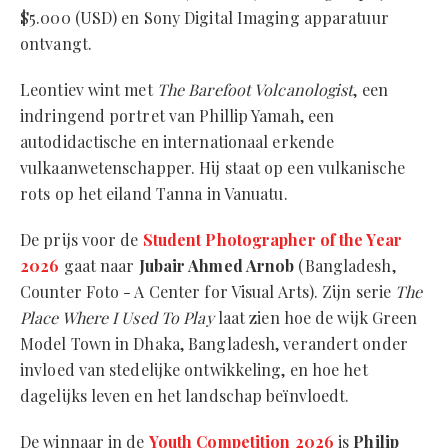
$5.000 (USD) en Sony Digital Imaging apparatuur
ontvangt.
Leontiev wint met
The Barefoot Volcanologist
, een
indringend portret van Phillip Yamah, een
autodidactische en internationaal erkende
vulkaanwetenschapper. Hij staat op een vulkanische
rots op het eiland Tanna in Vanuatu.
De prijs voor de
Student Photographer of the Year
2026
gaat naar
Jubair Ahmed Arnob
(Bangladesh,
Counter Foto - A Center for Visual Arts). Zijn serie
The
Place Where I Used To Play
laat zien hoe de wijk Green
Model Town in Dhaka, Bangladesh, verandert onder
invloed van stedelijke ontwikkeling, en hoe het
dagelijks leven en het landschap beïnvloedt.
De winnaar in de
Youth Competition 2026
is
Philip