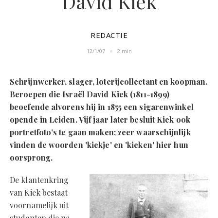
David Kiek
REDACTIE
12/1/07
2 min
Schrijnwerker, slager, loterijcollectant en koopman.
Beroepen die Israël David Kiek (1811-1899)
beoefende alvorens hij in 1855 een sigarenwinkel
opende in Leiden. Vijf jaar later besluit Kiek ook
portretfoto’s te gaan maken; zeer waarschijnlijk
vinden de woorden 'kiekje' en 'kieken' hier hun
oorsprong.
De klantenkring
van Kiek bestaat
voornamelijk uit
studenten die na