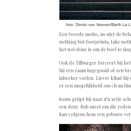
foto: Dimitri van Veenen/Barth La 
Een tweede motto, zo niet de bela
nothing but footprints, take not
het not done is om de boel te slo
Ook de Tilburger forceert bij he
hij een raam ingegooid of een br
inbreker voelen. Liever klimt hij
er een mogelijkheid om clean bi
Soms grijpt hij naar z’n setje sc
een deur. Rob moet om die reden o
kan volgens hem een gebouw ver