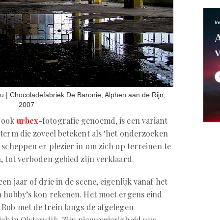
au | Chocoladefabriek De Baronie, Alphen aan de Rijn,
2007
, ook
urbex
-fotografie genoemd, is een variant
term die zoveel betekent als ‘het onderzoeken
 scheppen er plezier in om zich op terreinen te
n, tot verboden gebied zijn verklaard.
n jaar of drie in de scene, eigenlijk vanaf het
jn hobby’s kon rekenen. Het moet ergens eind
d Rob met de trein langs de afgelegen
ek in Oisterwijk. Zijn nieuwsgierigheid was