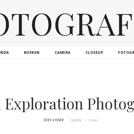
OTOGRAF
ENDA
BOEKEN
CAMERA
CLOSEUP
FOTOG
 Exploration Photo
CEES VISSER
16/3/09
3 min