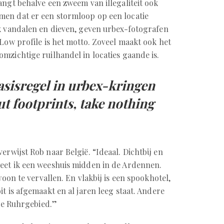
angt behalve een zweem van illegaliteit ook
en dat er een stormloop op een locatie
k vandalen en dieven, geven urbex-fotografen
 Low profile is het motto. Zoveel maakt ook het
mzichtige ruilhandel in locaties gaande is.
asisregel in urbex-kringen
ut footprints, take nothing
erwijst Rob naar België. “Ideaal. Dichtbij en
eet ik een weeshuis midden in de Ardennen.
woon te vervallen. En vlakbij is een spookhotel,
t is afgemaakt en al jaren leeg staat. Andere
tse Ruhrgebied.”