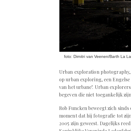
foto: Dimitri van Veenen/Barth La L
Urban exploration photography
op urban exploring, een Engelse 
van het urbane’. Urban explorers
begeven die niet toegankelijk zij
Rob Funcken beweegt zich sinds ee
moment dat hij fotografie tot zi
2005 zijn geweest. Dagelijks ree
Koninklijke Verenigde Lederfabri