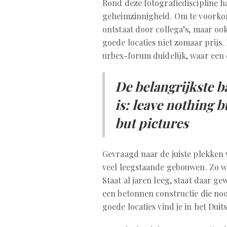
Rond deze fotografiediscipline h
geheimzinnigheid. Om te voorkom
ontstaat door collega’s, maar oo
goede locaties niet zomaar prijs.
urbex-forum duidelijk, waar een o
De belangrijkste b
is: leave nothing b
but pictures
Gevraagd naar de juiste plekken v
veel leegstaande gebouwen. Zo w
Staat al jaren leeg, staat daar ge
een betonnen constructie die nooi
goede locaties vind je in het Dui