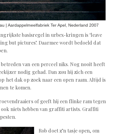
Lau | Aardappelmeelfabriek Ter Apel, Nederland 2007
ngrijkste basisregel in urbex-kringen is ‘leave
hing but pictures’. Daarmee wordt bedoeld dat
pen.
t betreden van een perceel niks. Nog nooit heeft
eekijzer nodig gehad. Dan zou hij zich een
 op het dak op zoek naar een open raam. Altijd is
nnen te komen.
hroevendraaiers of geeft hij een flinke ram tegen
ok niets hebben van graffiti artists. Graffiti
pesten.
Rob doet z’n tasje open, om