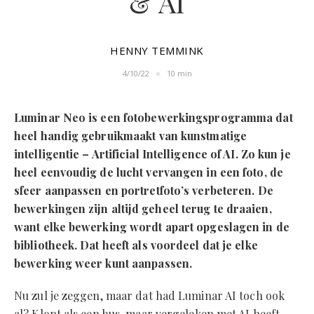
& AI
HENNY TEMMINK
4/10/22
10 min
Luminar Neo is een fotobewerkingsprogramma dat
heel handig gebruikmaakt van kunstmatige
intelligentie – Artificial Intelligence of AI. Zo kun je
heel eenvoudig de lucht vervangen in een foto, de
sfeer aanpassen en portretfoto’s verbeteren. De
bewerkingen zijn altijd geheel terug te draaien,
want elke bewerking wordt apart opgeslagen in de
bibliotheek. Dat heeft als voordeel dat je elke
bewerking weer kunt aanpassen.
Nu zul je zeggen, maar dat had Luminar AI toch ook
al? Klopt als een bus, maar vergeleken met AI heeft