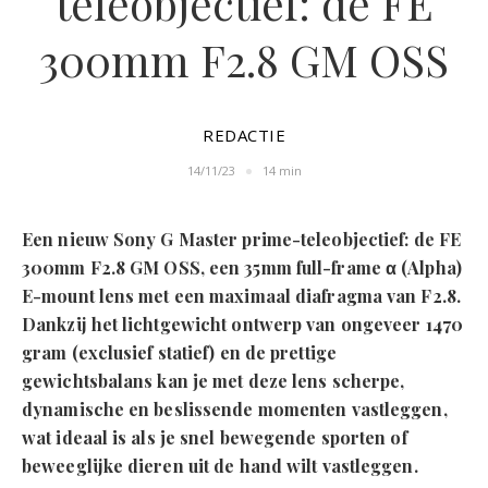
teleobjectief: de FE
300mm F2.8 GM OSS
REDACTIE
14/11/23
14 min
Een nieuw Sony G Master prime-teleobjectief: de FE
300mm F2.8 GM OSS, een 35mm full-frame α (Alpha)
E-mount lens met een maximaal diafragma van F2.8.
Dankzij het lichtgewicht ontwerp van ongeveer 1470
gram (exclusief statief) en de prettige
gewichtsbalans kan je met deze lens scherpe,
dynamische en beslissende momenten vastleggen,
wat ideaal is als je snel bewegende sporten of
beweeglijke dieren uit de hand wilt vastleggen.