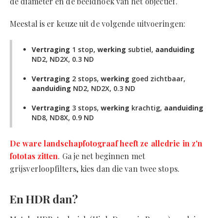
de diameter en de beeldhoek van het objectief.
Meestal is er keuze uit de volgende uitvoeringen:
Vertraging
1 stop,
werking
subtiel,
aanduiding
ND2, ND2X, 0.3 ND
Vertraging
2 stops,
werking
goed zichtbaar,
aanduiding
ND2, ND2X, 0.3 ND
Vertraging
3 stops,
werking
krachtig,
aanduiding
ND8, ND8X, 0.9 ND
De ware landschapfotograaf heeft ze alledrie in z'n
fototas zitten
. Ga je net beginnen met
grijsverloopfilters, kies dan die van twee stops.
En HDR dan?