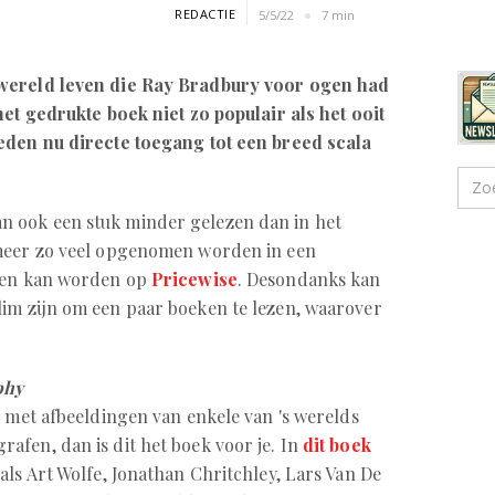
REDACTIE
5/5/22
7 min
wereld leven die Ray Bradbury voor ogen had
 het gedrukte boek niet zo populair als het ooit
eden nu directe toegang tot een breed scala
 ook een stuk minder gelezen dan in het
 meer zo veel opgenomen worden in een
oten kan worden op
Pricewise
. Desondanks kan
im zijn om een paar boeken te lezen, waarover
phy
k met afbeeldingen van enkele van 's werelds
fen, dan is dit het boek voor je. In
dit boek
als Art Wolfe, Jonathan Chritchley, Lars Van De