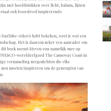
zijn met hoofdstukken over licht, balans, lijnen
t staat ook boordevol inspirerende
s YouTube-video's hebt bekeken, weet je wat een
e landschap. Het is daarom zeker een aanrader om
 dit boek neemt Steven ons namelijk mee op
et UNESCO-werelderfgoed The Causeway Coast in
ige verzameling zeegezichten die elke
l zou moeten inspireren om de geneugten van
n.