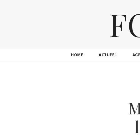
F
HOME
ACTUEEL
AG
M