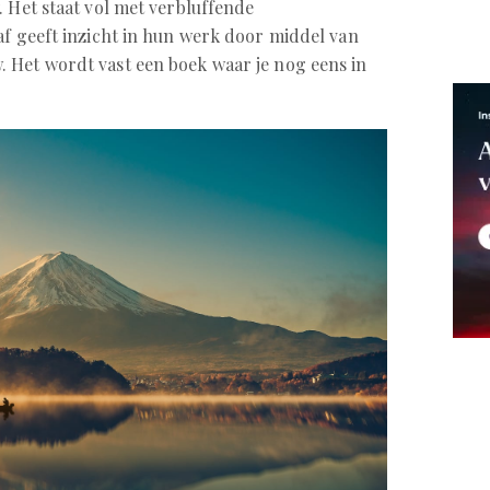
. Het staat vol met verbluffende
af geeft inzicht in hun werk door middel van
 Het wordt vast een boek waar je nog eens in