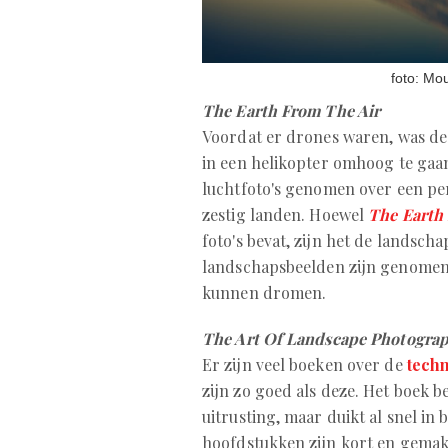
foto: Mo
The Earth From The Air
Voordat er drones waren, was de
in een helikopter omhoog te gaan
luchtfoto's genomen over een peri
zestig landen. Hoewel
The Earth
foto's bevat, zijn het de landsch
landschapsbeelden zijn genomen
kunnen dromen.
The Art Of Landscape Photogra
Er zijn veel boeken over de
techn
zijn zo goed als deze. Het boek b
uitrusting, maar duikt al snel in
hoofdstukken zijn kort en gemakk