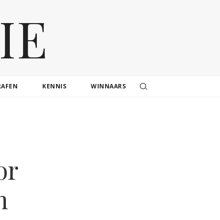
IE
RAFEN
KENNIS
WINNAARS
or
n