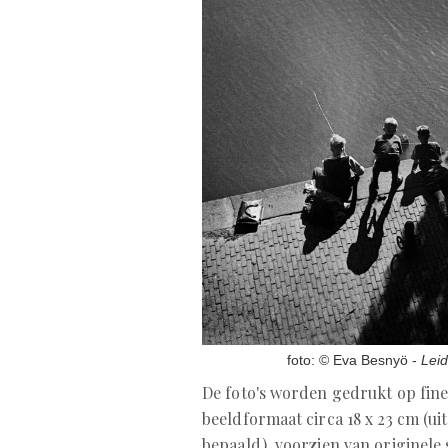
foto: © Eva Besnyö -
Lei
De foto's worden gedrukt op fine
beeldformaat circa 18 x 23 cm (ui
bepaald), voorzien van originele