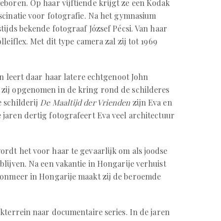
boren. Op haar vijftiende krijgt ze een Kodak
scinatie voor fotografie. Na het gymnasium
stijds bekende fotograaf József Pécsi. Van haar
leiflex. Met dit type camera zal zij tot 1969
en leert daar haar latere echtgenoot John
zij opgenomen in de kring rond de schilderes
 schilderij
De Maaltijd der Vrienden
zijn Eva en
jaren dertig fotografeert Eva veel architectuur
rdt het voor haar te gevaarlijk om als joodse
blijven. Na een vakantie in Hongarije verhuist
atonmeer in Hongarije maakt zij de beroemde
kterrein naar documentaire series. In de jaren