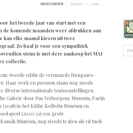
INGEZONDEN
12/10/21
1 min
oor het tweede jaar van start met een
den de komende maanden weer afdrukken aan
 Je kan elke maand kiezen uit twee
tograaf. Zo haal je voor een sympathiek
 Bovendien steun je met deze aankoop het MAI
e collectie.
deze tweede editie de vermaarde Hongaars-
ö. Haar werk en persoon staan nog steeds
ge diverse internationale tentoonstellingen.
ische Galerie door Das Verborgene Museum, Parijs
en (2018) in het Käthe Kollwitz Museum en
oedapest (2020/21) een grote
 Kassák Múzeum, nog steeds te zien als virtuele