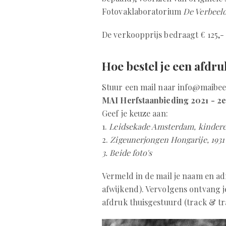
Fotovaklaboratorium
De Verbeel
De verkoopprijs bedraagt € 125,
Hoe bestel je een afdru
Stuur een mail naar info@maibe
MAI Herfstaanbieding 2021 - 2e
Geef je keuze aan:
1.
Leidsekade Amsterdam, kinderen
2.
Zigeunerjongen Hongarije, 1931
3. Beide foto's
Vermeld in de mail je naam en a
afwijkend). Vervolgens ontvang je
afdruk thuisgestuurd (track & tr