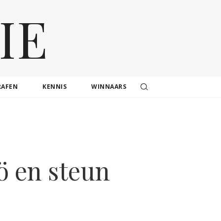
IE
RAFEN
KENNIS
WINNAARS
ö en steun