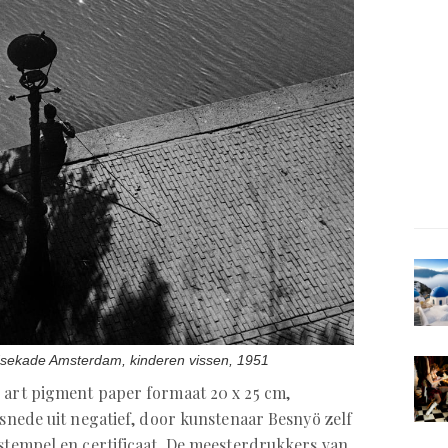
dsekade Amsterdam, kinderen vissen, 1951
 art pigment paper formaat 20 x 25 cm,
tsnede uit negatief, door kunstenaar Besnyö zelf
 stempel en certificaat. De meesterdrukkers van