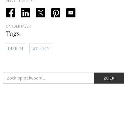
ZEG HET VOORT...
ONTDEK MEER
Tags
DIEREN
BOL.COM