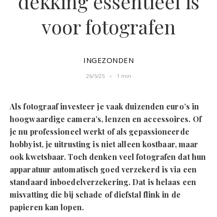
dekking essentieel is
voor fotografen
INGEZONDEN
26/5/25
1 min
Als fotograaf investeer je vaak duizenden euro’s in
hoogwaardige camera’s, lenzen en accessoires. Of
je nu professioneel werkt of als gepassioneerde
hobbyist, je uitrusting is niet alleen kostbaar, maar
ook kwetsbaar. Toch denken veel fotografen dat hun
apparatuur automatisch goed verzekerd is via een
standaard inboedelverzekering. Dat is helaas een
misvatting die bij schade of diefstal flink in de
papieren kan lopen.