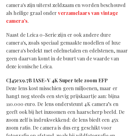
camera's zijn uiterst zeldzaam en worden beschouwd
als heilige graal onder
verzamelaars van vintage
camera's
.
Naast de Leica 0-Serie zijn er ook andere dure
camera's, zoals speciaal gemaakte modellen of luxe
camera's bedekt met edelmetalen en edelstenen, maar
geen daarvan komt in de buurt van de waarde van
deze iconische Leica.
CJ45ex9.7B IASE-V 4K Super tele zoom EFP
Deze lens kost misschien geen miljoenen, maar er
hangt nog steeds een stevig prijskaartje aan: bijna
110.000 euro. De lens ondersteunt 4K camera’s en
geeft ook bij het inzoomen een haarscherp beeld. De
zoom zelf is indrukwekkend: de lens biedt een 45x
zoom ratio. De camera is dus erg geschikt voor
fotografie op afstand, zoals bij wildfotografie en