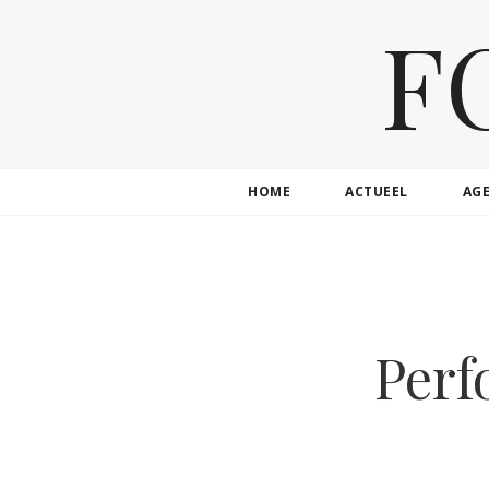
F
HOME
ACTUEEL
AG
Perf