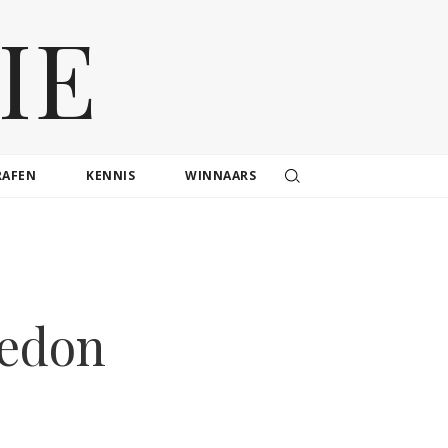
IE
RAFEN
KENNIS
WINNAARS
vedon