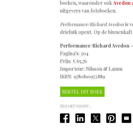
boeken, waaronder ook
Avedon 
uitgevers van fotoboeken.
Performance/Richard Avedon
is v
drieluik opent. Op de binnenkaft 
Performance/Richard Avedon
-
Pagina’s: 304
Prijs: € 65,76
Importeur: Nilsson & Lamm
ISBN: 9780810972889
BESTEL DIT BOEK
ZEG HET VOORT...