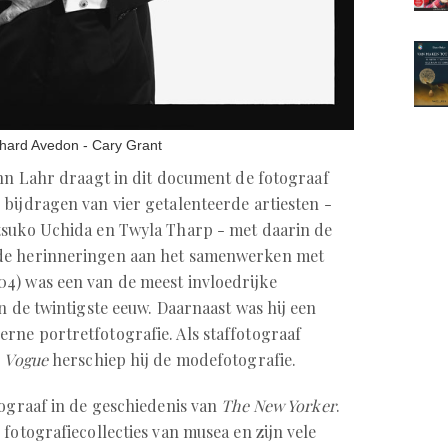
chard Avedon - Cary Grant
ohn Lahr draagt in dit document de fotograaf
 bijdragen van vier getalenteerde artiesten -
tsuko Uchida en Twyla Tharp - met daarin de
de herinneringen aan het samenwerken met
4) was een van de meest invloedrijke
n de twintigste eeuw. Daarnaast was hij een
rne portretfotografie. Als staffotograaf
r
Vogue
herschiep hij de modefotografie.
tograaf in de geschiedenis van
The New Yorker
.
 fotografiecollecties van musea en zijn vele