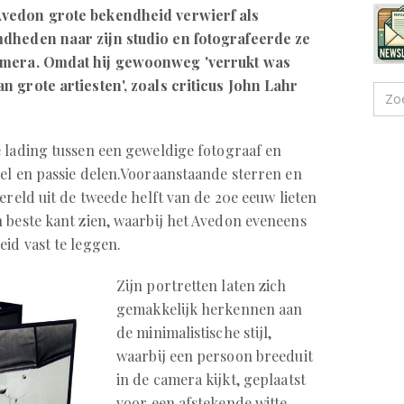
Avedon grote bekendheid verwierf als
mdheden naar zijn studio en fotografeerde ze
camera. Omdat hij gewoonweg 'verrukt was
 grote artiesten', zoals criticus John Lahr
e lading tussen een geweldige fotograaf en
oel en passie delen.Vooraanstaande sterren en
ereld uit de tweede helft van de 20e eeuw lieten
n beste kant zien, waarbij het Avedon eveneens
eid vast te leggen.
Zijn portretten laten zich
gemakkelijk herkennen aan
de minimalistische stijl,
waarbij een persoon breeduit
in de camera kijkt, geplaatst
voor een afstekende witte