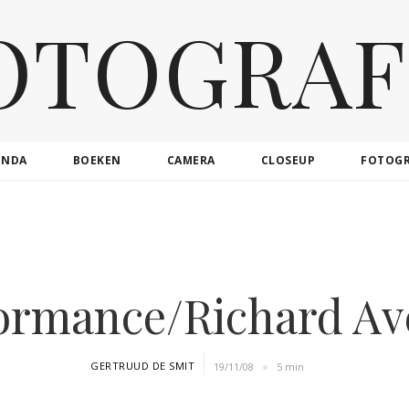
OTOGRAF
ENDA
BOEKEN
CAMERA
CLOSEUP
FOTOG
ormance/Richard A
GERTRUUD DE SMIT
19/11/08
5 min