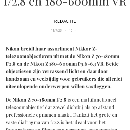
f/2.8 en 180-600mm VR
REDACTIE
11/7/23
10 min
Nikon breidt haar assortiment Nikkor Z-
telezoomobjectieven uit met de Nikon Z 70-180mm
f/2.8 en de Nikon Z 180-600mm f/5.6-6.3 VR. Beide
objectieven zijn verrassend licht en daardoor
handzaam en veelzijdig voor gebruikers die allerlei
uiteenlopende onderwerpen willen vastleggen.
De
Nikon Z 70-180mm f/2.8
is een multifunctioneel
telezoomobjectief dat zowel dichtbij als op afstand
professionele opnamen maakt. Dankzij het grote en
vaste diafragma van f/2.8 is het ideaal voor het
fotograferen en filmen van personen, evenementen,