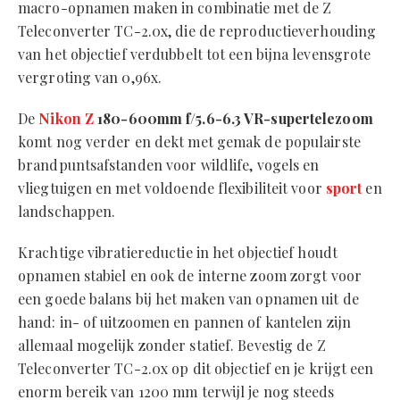
macro-opnamen maken in combinatie met de Z
Teleconverter TC-2.0x, die de reproductieverhouding
van het objectief verdubbelt tot een bijna levensgrote
vergroting van 0,96x.
De
Nikon Z
180-600mm f/5.6-6.3 VR-supertelezoom
komt nog verder en dekt met gemak de populairste
brandpuntsafstanden voor wildlife, vogels en
vliegtuigen en met voldoende flexibiliteit voor
sport
en
landschappen.
Krachtige vibratiereductie in het objectief houdt
opnamen stabiel en ook de interne zoom zorgt voor
een goede balans bij het maken van opnamen uit de
hand: in- of uitzoomen en pannen of kantelen zijn
allemaal mogelijk zonder statief. Bevestig de Z
Teleconverter TC-2.0x op dit objectief en je krijgt een
enorm bereik van 1200 mm terwijl je nog steeds