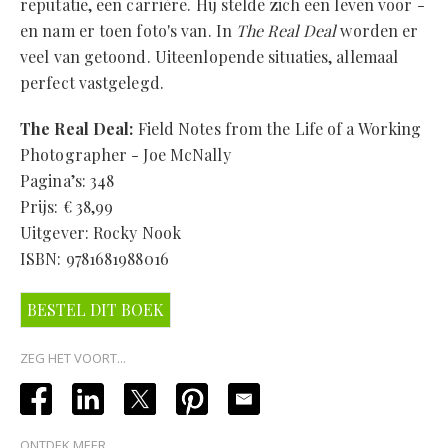
reputatie, een carrière. Hij stelde zich een leven voor -
en nam er toen foto's van. In
The Real Deal
worden er
veel van getoond. Uiteenlopende situaties, allemaal
perfect vastgelegd.
The Real Deal:
Field Notes from the Life of a Working
Photographer - Joe McNally
Pagina’s: 348
Prijs: € 38,99
Uitgever: Rocky Nook
ISBN: 9781681988016
BESTEL DIT BOEK
ZEG HET VOORT...
ONTDEK MEER