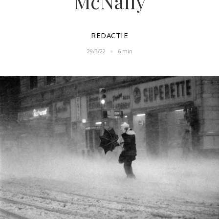
McNally
REDACTIE
29/3/22
6 min