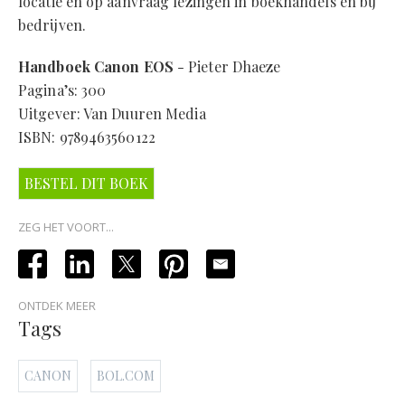
locatie en op aanvraag lezingen in boekhandels en bij
bedrijven.
Handboek Canon EOS
- Pieter Dhaeze
Pagina’s: 300
Uitgever: Van Duuren Media
ISBN: 9789463560122
BESTEL DIT BOEK
ZEG HET VOORT...
ONTDEK MEER
Tags
CANON
BOL.COM