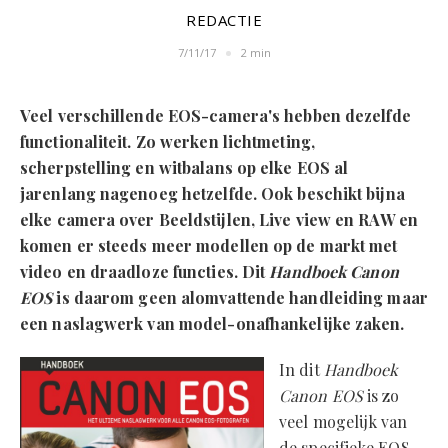
REDACTIE
7/11/17
2 min
Veel verschillende EOS-camera's hebben dezelfde
functionaliteit. Zo werken lichtmeting,
scherpstelling en witbalans op elke EOS al
jarenlang nagenoeg hetzelfde. Ook beschikt bijna
elke camera over Beeldstijlen, Live view en RAW en
komen er steeds meer modellen op de markt met
video en draadloze functies. Dit
Handboek Canon
EOS
is daarom geen alomvattende handleiding maar
een naslagwerk van model-onafhankelijke zaken.
In dit
Handboek
Canon EOS
is zo
veel mogelijk van
de specifieke EOS-