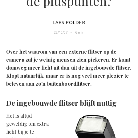
de pluspunten?
LARS POLDER
22/10/07
6 min
Over het waarom van een externe flitser op de
camera zul je weinig mensen zien piekeren. Er komt
domweg meer licht uit dan uit de ingebouwde flitser.
Klopt natuurlijk, maar er is nog veel meer plezier te
beleven aan zo’n buitenboordflitser.
De ingebouwde flitser blijft nuttig
Het is altijd
geweldig om extra
licht bij je te