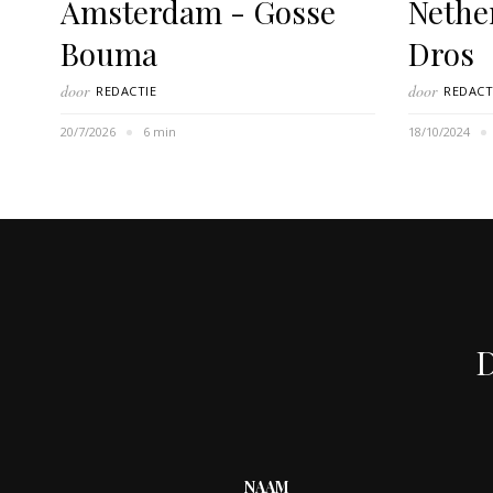
Amsterdam - Gosse
Nethe
Bouma
Dros
door
door
REDACTIE
REDACT
20/7/2026
6 min
18/10/2024
D
NAAM