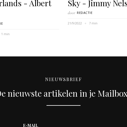
rlands - Albert
Sky - Jimmy Nel
door
REDACTIE
21/9/2022
7 min
IE
1 min
NIEUWSBRIEF
e nieuwste artikelen in je Mailbo
E-MAIL