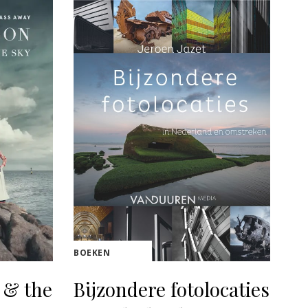
BOEKEN
 & the
Bijzondere fotolocaties