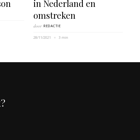
son
in Nederland en
omstreken
door
REDACTIE
28/11/2021
3 min
x?