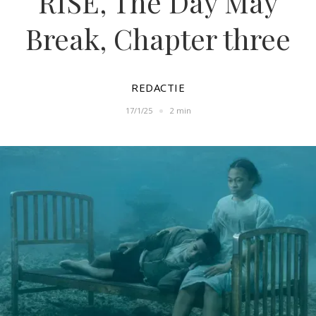
RISE, The Day May
Break, Chapter three
REDACTIE
17/1/25
2 min