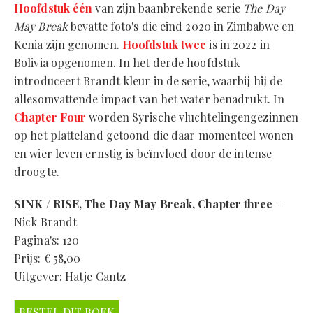
Hoofdstuk één
van zijn baanbrekende serie
The Day
May Break
bevatte foto's die eind 2020 in Zimbabwe en
Kenia zijn genomen.
Hoofdstuk twee
is in 2022 in
Bolivia opgenomen. In het derde hoofdstuk
introduceert Brandt kleur in de serie, waarbij hij de
allesomvattende impact van het water benadrukt. In
Chapter Four
worden Syrische vluchtelingengezinnen
op het platteland getoond die daar momenteel wonen
en wier leven ernstig is beïnvloed door de intense
droogte.
SINK / RISE, The Day May Break, Chapter three
-
Nick Brandt
Pagina's: 120
Prijs: € 58,00
Uitgever: Hatje Cantz
BESTEL DIT BOEK