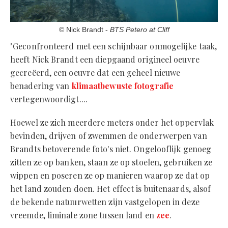
© Nick Brandt -
BTS Petero at Cliff
"Geconfronteerd met een schijnbaar onmogelijke taak,
heeft Nick Brandt een diepgaand origineel oeuvre
gecreëerd, een oeuvre dat een geheel nieuwe
benadering van
klimaatbewuste fotografie
vertegenwoordigt....
Hoewel ze zich meerdere meters onder het oppervlak
bevinden, drijven of zwemmen de onderwerpen van
Brandts betoverende foto's niet. Ongelooflijk genoeg
zitten ze op banken, staan ​​ze op stoelen, gebruiken ze
wippen en poseren ze op manieren waarop ze dat op
het land zouden doen. Het effect is buitenaards, alsof
de bekende natuurwetten zijn vastgelopen in deze
vreemde, liminale zone tussen land en
zee
.