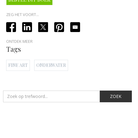
ZEG HET VOORT...
ONTDEK MEER
Tags
FINE ART
ONDERWATER