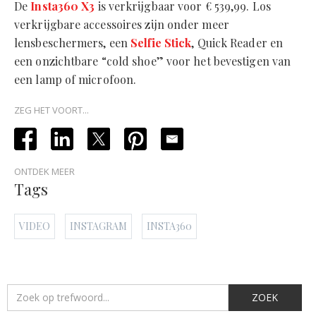
De
Insta360 X3
is verkrijgbaar voor € 539,99. Los
verkrijgbare accessoires zijn onder meer
lensbeschermers, een
Selfie Stick
, Quick Reader en
een onzichtbare “cold shoe” voor het bevestigen van
een lamp of microfoon.
ZEG HET VOORT...
ONTDEK MEER
Tags
VIDEO
INSTAGRAM
INSTA360