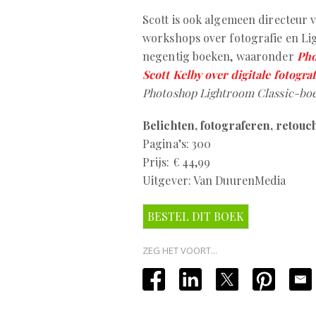
Scott is ook algemeen directeur 
workshops over fotografie en Li
negentig boeken, waaronder
Pho
Scott Kelby over digitale fotograf
Photoshop Lightroom Classic-boek
Belichten, fotograferen, retou
Pagina’s: 300
Prijs: € 44,99
Uitgever: Van DuurenMedia
BESTEL DIT BOEK
ZEG HET VOORT...