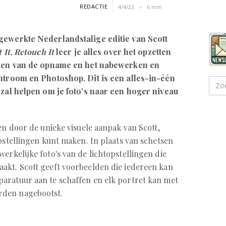
REDACTIE
4/4/23
6 min
jgewerkte Nederlandstalige editie van Scott
t It, Retouch It
leer je alles over het opzetten
maken van de opname en het nabewerken en
ghtroom en Photoshop. Dit is een alles-in-één
 zal helpen om je foto's naar een hoger niveau
en door de unieke visuele aanpak van Scott,
opstellingen kunt maken. In plaats van schetsen
werkelijke foto's van de lichtopstellingen die
aakt. Scott geeft voorbeelden die iedereen kan
aratuur aan te schaffen en elk portret kan met
rden nagebootst.