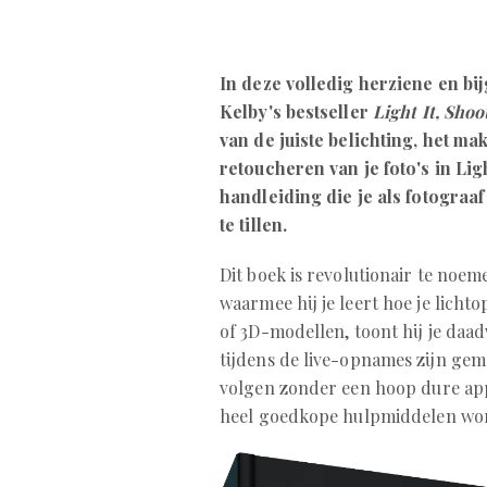
In deze volledig herziene en bi
Kelby's bestseller
Light It, Shoo
van de juiste belichting, het 
retoucheren van je foto's in Li
handleiding die je als fotograaf
te tillen.
Dit boek is revolutionair te noem
waarmee hij je leert hoe je licht
of 3D-modellen, toont hij je daad
tijdens de live-opnames zijn gem
volgen zonder een hoop dure app
heel goedkope hulpmiddelen wo