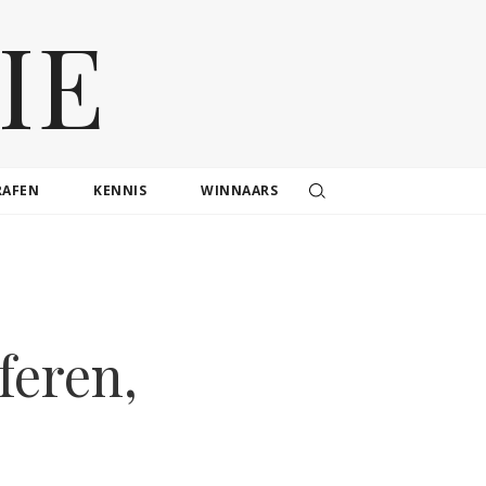
IE
RAFEN
KENNIS
WINNAARS
feren,