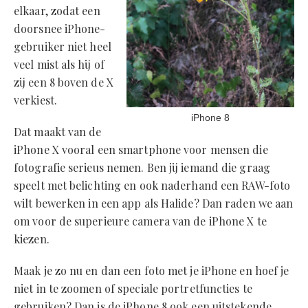
elkaar, zodat een
doorsnee iPhone-
gebruiker niet heel
veel mist als hij of
zij een 8 boven de X
verkiest.
iPhone 8
Dat maakt van de
iPhone X vooral een smartphone voor mensen die
fotografie serieus nemen. Ben jij iemand die graag
speelt met belichting en ook naderhand een RAW-foto
wilt bewerken in een app als Halide? Dan raden we aan
om voor de superieure camera van de iPhone X te
kiezen.
Maak je zo nu en dan een foto met je iPhone en hoef je
niet in te zoomen of speciale portretfuncties te
gebruiken? Dan is de iPhone 8 ook een uitstekende