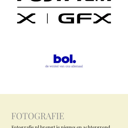
Fotografie.nl brengt je nieuws en achtergrond