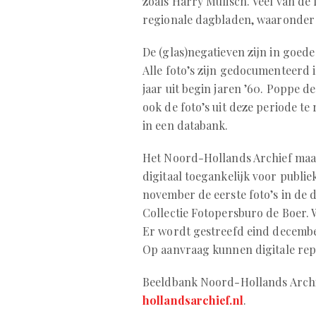
zoals Harry Mulisch. Veel van de f
regionale dagbladen, waaronder 
De (glas)negatieven zijn in goede
Alle foto’s zijn gedocumenteerd i
jaar uit begin jaren ’60. Poppe 
ook de foto’s uit deze periode te
in een databank.
Het Noord-Hollands Archief maak
digitaal toegankelijk voor publie
november de eerste foto’s in de 
Collectie Fotopersburo de Boer. 
Er wordt gestreefd eind december
Op aanvraag kunnen digitale rep
Beeldbank Noord-Hollands Arch
hollandsarchief.nl
.