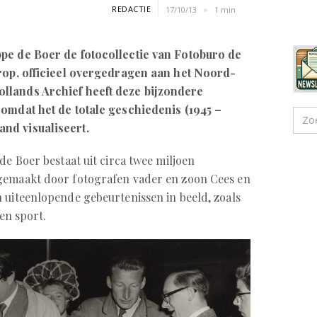
REDACTIE
17/10/13
1 min
ppe de Boer de fotocollectie van Fotoburo de
arop, officieel overgedragen aan het Noord-
llands Archief heeft deze bijzondere
 omdat het de totale geschiedenis (1945 –
nd visualiseert.
de Boer bestaat uit circa twee miljoen
gemaakt door fotografen vader en zoon Cees en
 uiteenlopende gebeurtenissen in beeld, zoals
 en sport.