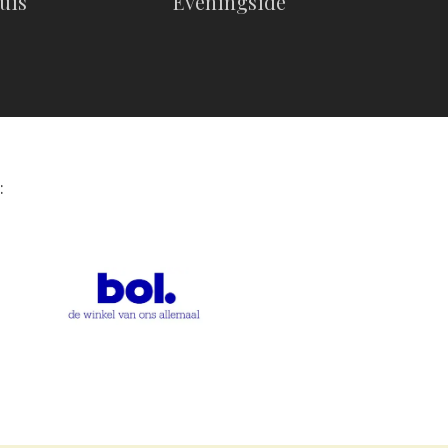
uis
Eveningside
: