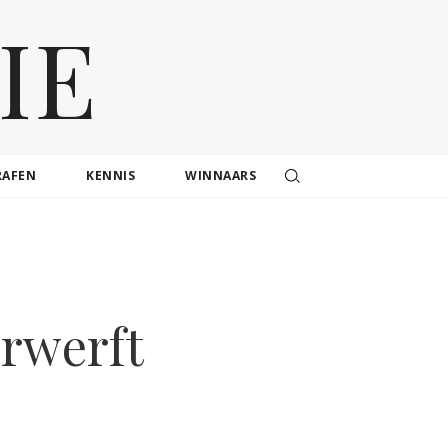
IE
RAFEN
KENNIS
WINNAARS
erwerft