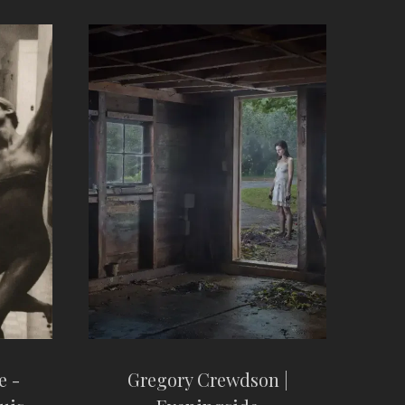
e -
Gregory Crewdson |