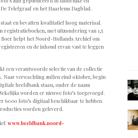
oto’s zijn gepubliceerd in landelijke en
De Telefgraaf en het Haarlems Dagblad.
 staat en bevatten kwalitatief hoog materiaal.
n registratieboeken, met uitzondering van 1,5
de Boer helpt het Noord-Hollands Archief om
 registreren en de inhoud ervan vast te leggen
t een verantwoorde selectie van de collectie
k. Naar verwachting zullen eind oktober, begin
digitale beeldbank staan, onder de naam
Wekelijks worden er nieuwe foto’s toegevoegd.
 6000 foto’s digitaal beschikbaar te hebben.
roducties worden geleverd.
ief:
www.beeldbank.noord-