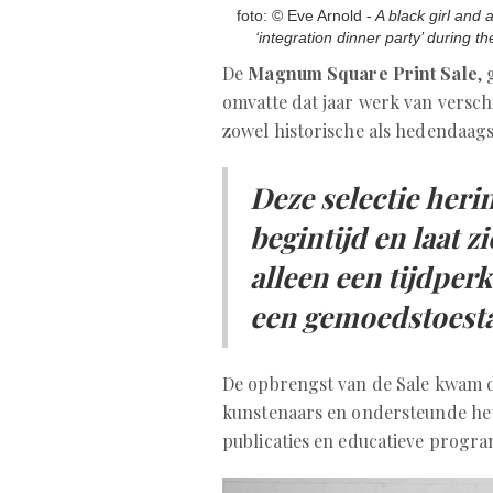
foto: © Eve Arnold -
A black girl and 
‘integration dinner party’ during th
De
Magnum Square Print Sale
,
omvatte dat jaar werk van versc
zowel historische als hedendaagse
Deze selectie heri
begintijd en laat z
alleen een tijdperk
een gemoedstoest
De opbrengst van de Sale kwam d
kunstenaars en ondersteunde het
publicaties en educatieve progr