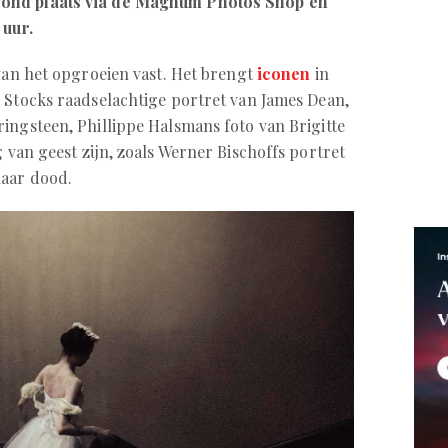
ond plaats via de Magnum Photos Shop en
 uur.
van het opgroeien vast. Het brengt
iconen
in
s Stocks raadselachtige portret van James Dean,
ingsteen, Phillippe Halsmans foto van Brigitte
g van geest zijn, zoals Werner Bischoffs portret
haar dood.