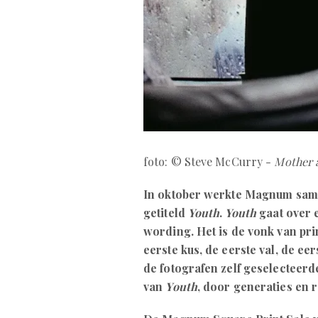
foto: © Steve McCurry -
Mother a
In oktober werkte Magnum same
getiteld
Youth
.
Youth
gaat over 
wording. Het is de vonk van prim
eerste kus, de eerste val, de e
de fotografen zelf geselecteerd
van
Youth
, door generaties en r