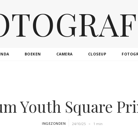
OTOGRAF
ENDA
BOEKEN
CAMERA
CLOSEUP
FOTOG
m Youth Square Prin
INGEZONDEN
24/10/25
1 min