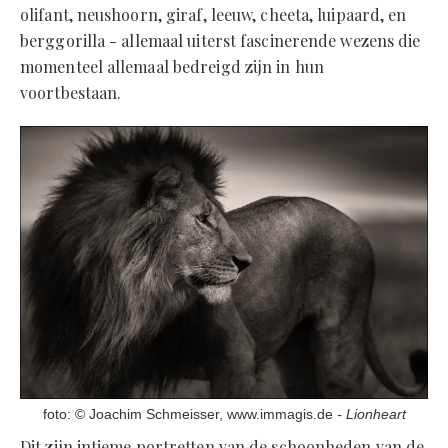
olifant, neushoorn, giraf, leeuw, cheeta, luipaard, en
berggorilla - allemaal uiterst fascinerende wezens die
momenteel allemaal bedreigd zijn in hun
voortbestaan.
foto: © Joachim Schmeisser,
www.immagis.de
- Lionheart
Dit zijn intieme portretten van de schoonheden van de