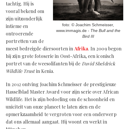
tachtig. Hij is
vooral bekend om
zijn uitzonderlijk
foto: © Joachim Schmeisser,
intieme en
www.immagis.de -
The Bull and the
ontroerende
Bird III
portretten van de
meest bedreigde diersoorten in
Afrika
. In 2009 begon
hij zijn grote fotoserie in Oost-Afrika, een iconisch
portret van de weesolifanten bij de
David Sheldrick
Wildlife Trust
in Kenia.
In 2012 ontving Joachim Schmeisser de prestigieuze
Hasselblad Master Award voor zijn serie over African
Wildlife. Het is zijn bedoeling om de schoonheid en
uniciteit van onze planeet te laten zien en de
opmerkzaamheid te vergroten voor een onderwerp
dat ons allemaal aangaat. Hij woont en werkt in