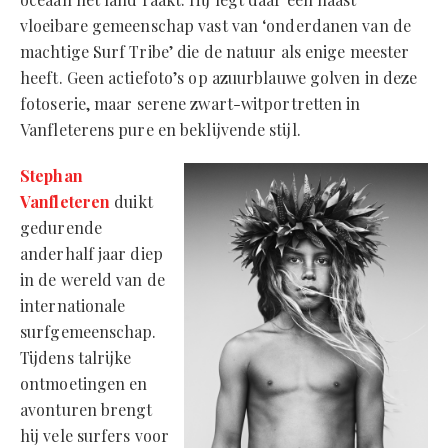
vloeibare gemeenschap vast van ‘onderdanen van de
machtige Surf Tribe’ die de natuur als enige meester
heeft. Geen actiefoto’s op azuurblauwe golven in deze
fotoserie, maar serene zwart-witportretten in
Vanfleterens pure en beklijvende stijl.
Stephan
Vanfleteren
duikt
gedurende
anderhalf jaar diep
in de wereld van de
internationale
surfgemeenschap.
Tijdens talrijke
ontmoetingen en
avonturen brengt
hij vele surfers voor