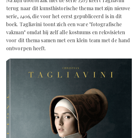
Na zijn doorbraak met de serie
1503
keert Tagliavini
terug naar dit kunsthistorische thema met zijn nieuwe
serie,
1406
, die voor het eerst gepubliceerd is in dit
boek. Tagliavini toont zich een ware "fotografische
vakman" omdat hij zelf alle kostuums en rekwisieten
voor dit thema samen met een klein team met de hand
ontworpen heeft.