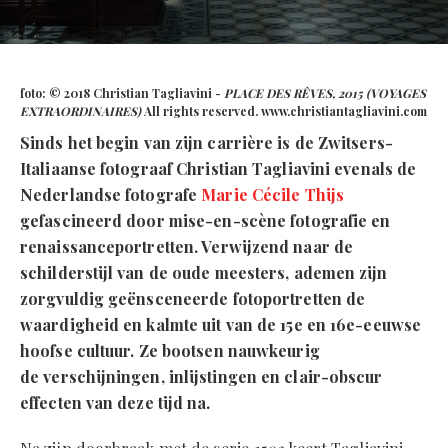
foto: © 2018 Christian Tagliavini -
PLACE DES RÊVES, 2015 (VOYAGES
EXTRAORDINAIRES)
All rights reserved. www.christiantagliavini.com
Sinds het begin van zijn carrière is de Zwitsers-
Italiaanse fotograaf Christian Tagliavini evenals de
Nederlandse fotografe
Marie Cécile Thijs
gefascineerd door mise-en-scène fotografie en
renaissanceportretten. Verwijzend naar de
schilderstijl van de oude meesters, ademen zijn
zorgvuldig geënsceneerde fotoportretten de
waardigheid en kalmte uit van de 15e en 16e-eeuwse
hoofse cultuur. Ze bootsen nauwkeurig
de verschijningen, inlijstingen en clair-obscur
effecten van deze tijd na.