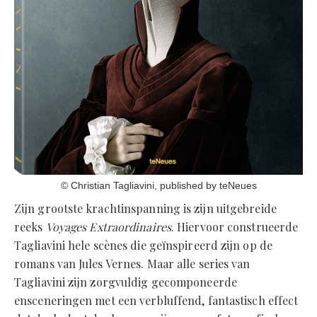
‍© Christian Tagliavini, published by teNeues
Zijn grootste krachtinspanning is zijn uitgebreide
reeks
Voyages Extraordinaires
. Hiervoor construeerde
Tagliavini hele scènes die geïnspireerd zijn op de
romans van Jules Vernes. Maar alle series van
Tagliavini zijn zorgvuldig gecomponeerde
ensceneringen met een verbluffend, fantastisch effect