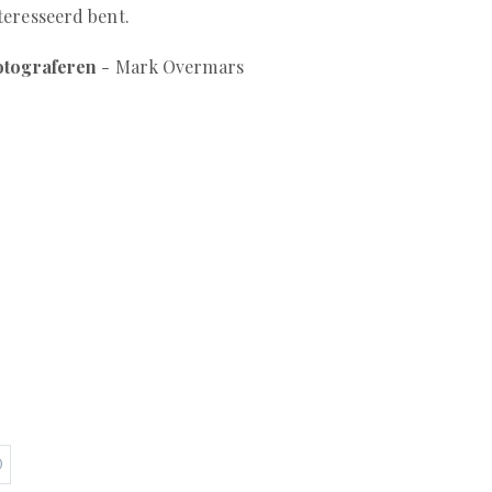
teresseerd bent.
fotograferen
- Mark Overmars
O