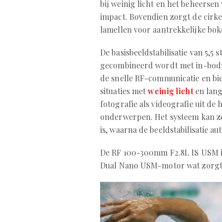
bij weinig licht en het beheerse
impact. Bovendien zorgt de cir
lamellen voor aantrekkelijke bo
De basisbeeldstabilisatie van 5,5
gecombineerd wordt met in-body st
de snelle RF-communicatie en bie
situaties met
weinig licht
en lange
fotografie als videografie uit d
onderwerpen. Het systeem kan ze
is, waarna de beeldstabilisatie a
De RF 100-300mm F2.8L IS USM i
Dual Nano USM-motor wat zorgt vo