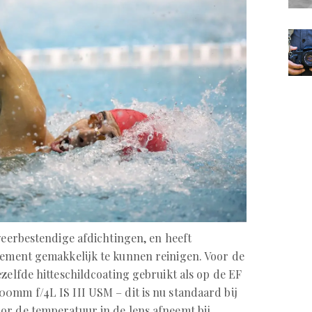
weerbestendige afdichtingen, en heeft
lement gemakkelijk te kunnen reinigen. Voor de
zelfde hitteschildcoating gebruikt als op de EF
0mm f/4L IS III USM – dit is nu standaard bij
or de temperatuur in de lens afneemt bij