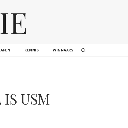
IE
RAFEN
KENNIS
WINNAARS
 IS USM