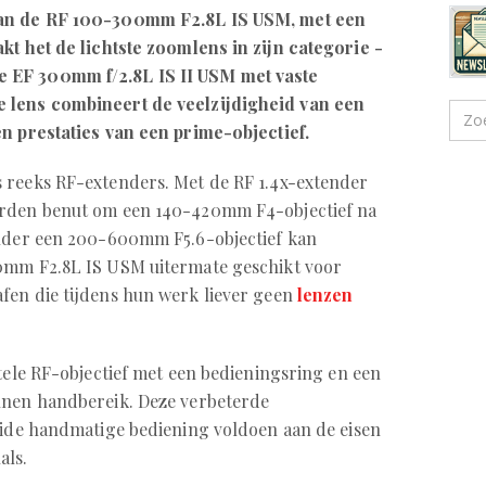
van de RF 100-300mm F2.8L IS USM, met een
kt het de lichtste zoomlens in zijn categorie -
 EF 300mm f/2.8L IS II USM met vaste
 lens combineert de veelzijdigheid van een
en prestaties van een prime-objectief.
 reeks RF-extenders. Met de RF 1.4x-extender
orden benut om een 140-420mm F4-objectief na
ender een 200-600mm F5.6-objectief kan
0mm F2.8L IS USM uitermate geschikt voor
fen die tijdens hun werk liever geen
lenzen
rtele RF-objectief met een bedieningsring en een
nnen handbereik. Deze verbeterde
eide handmatige bediening voldoen aan de eisen
als.