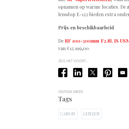
opnamen op warme locaties. De z
lensdop E-122 bieden extra onde
Prijs en beschikbaarheid
De
RF 100-300mm F2.8L IS US
van €12.199,00.
ZEG HET VOORT...
ONTDEK MEER
Tags
CANON
LENZEN