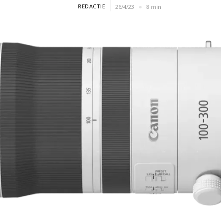
REDACTIE
26/4/23
8 min