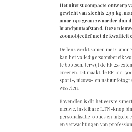
Het uiterst compacte ontwerp 
gewicht van slechts 2,59 kg, maa
maar 190 gram zwaarder dan de
brandpuntsafstand. Deze nieuwe
zoomobjectief met de kwaliteit 
De lens werkt samen met Canon's
kan het volledige zoombereik w
te bootsen, terwijl de RF 2x-ext
creëren. Dit maakt de RF 100-30
sport-, nieuws- en natuurfotogra
wisselen.
Bovendien is dit het eerste supe
nieuwe, instelbare L.FN-knop bi
personalisatie-opties en uitgebr
en verwachtingen van profession