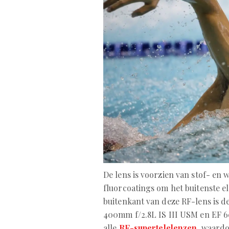
De lens is voorzien van stof- en 
fluorcoatings om het buitenste e
buitenkant van deze RF-lens is de
400mm f/2.8L IS III USM en EF 60
alle
RF-supertelelenzen
, waardo