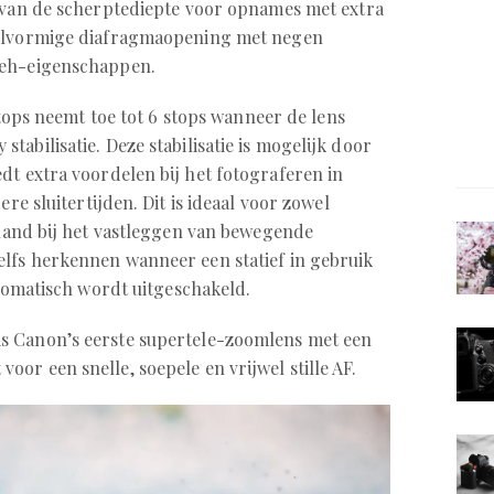
n van de scherptediepte voor opnames met extra
kelvormige diafragmaopening met negen
keh-eigenschappen.
 stops neemt toe tot 6 stops wanneer de lens
abilisatie. Deze stabilisatie is mogelijk door
dt extra voordelen bij het fotograferen in
re sluitertijden. Dit is ideaal voor zowel
e hand bij het vastleggen van bewegende
lfs herkennen wanneer een statief in gebruik
utomatisch wordt uitgeschakeld.
s Canon’s eerste supertele-zoomlens met een
or een snelle, soepele en vrijwel stille AF.