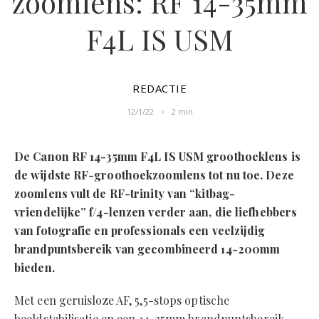
zoomlens: RF 14-35mm
F4L IS USM
REDACTIE
12/1/22
2 min
De Canon RF 14-35mm F4L IS USM groothoeklens is
de wijdste RF-groothoekzoomlens tot nu toe. Deze
zoomlens vult de RF-trinity van “kitbag-
vriendelijke” f/4-lenzen verder aan, die liefhebbers
van fotografie en professionals een veelzijdig
brandpuntsbereik van gecombineerd 14-200mm
bieden.
Met een geruisloze AF, 5,5-stops optische
beeldstabilisatie en een 14-35mm brandpuntsbereik