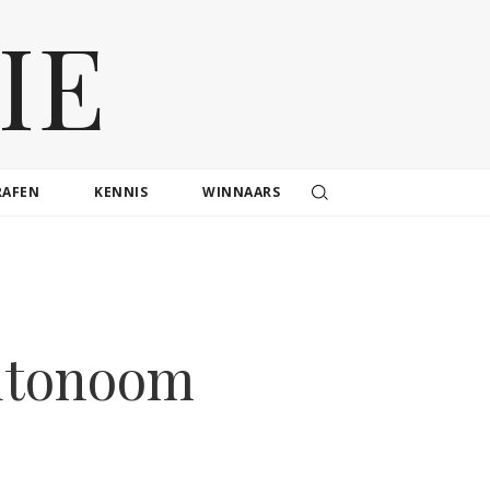
IE
RAFEN
KENNIS
WINNAARS
autonoom