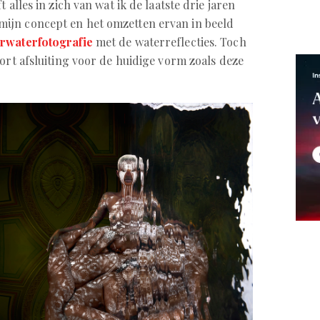
 alles in zich van wat ik de laatste drie jaren
ijn concept en het omzetten ervan in beeld
rwaterfotografie
met de waterreflecties. Toch
oort afsluiting voor de huidige vorm zoals deze