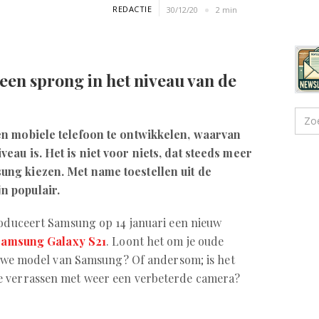
REDACTIE
30/12/20
2 min
en sprong in het niveau van de
en mobiele telefoon te ontwikkelen, waarvan
eau is. Het is niet voor niets, dat steeds meer
ng kiezen. Met name toestellen uit de
n populair.
roduceert Samsung op 14 januari een nieuw
Samsung Galaxy S21
. Loont het om je oude
ieuwe model van Samsung? Of andersom; is het
e verrassen met weer een verbeterde camera?