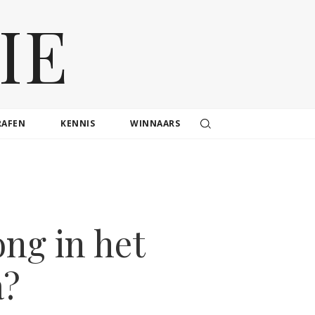
IE
RAFEN
KENNIS
WINNAARS
ng in het
a?