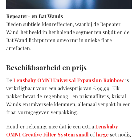
Repeater- en Bat Wands
Bieden subtiele kleureffecten, waarbij de Repeater
Wand het beeld in herhalende segmenten snijdt en de
Bat Wand lichtpunten omvormt in unieke flare
artefacten.
Beschikbaarheid en prijs
De
Lensbaby OMNI Universal Expansion Rainbow
is
verkrijgbaar voor een adviesprijs van € 99,99. Elk
pakket bevat de regenboog- en prismafilters, kristal
Wands en universele klemmen, allemaal verpakt in een
fraai vormgegeven verpakking.
Houd er rekening mee dat je een extra
Lensbaby
OMNI Creative Filter System small
of
large
set nodig