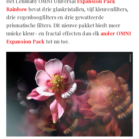
Het Lensbaby OMNI Universal
Expansion Pack
Rainbow
bevat drie glaskristallen, vijf kleurenfilters,
drie regenboogfilters en drie gewatteerde
prismatische filters. Dit nieuwe pakket biedt meer
unieke kleur- en fractal effecten dan elk
ander OMNI
Expansion Pack
tot nu toe.