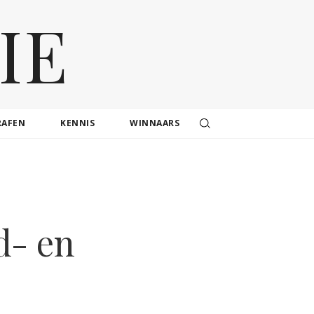
IE
RAFEN
KENNIS
WINNAARS
d- en