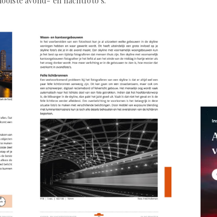
ooiste avond- en nachtfoto’s.