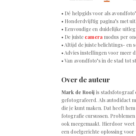
• Dé helpgids voor als avondfoto
• Honderdvijftig pagina’s met uit
• Eenvoudige en duidelijke uitle
• De juiste
camera
modus per on
• Altijd de juiste belichtings- en
• Advies instellingen voor meer da
• Van avondfoto’s in de stad tot s
Over de auteur
Mark de Rooij
is stadsfotograaf 
gefotografeerd. Als autodidact ma
die je kunt maken. Dat heeft hem 
fotografie cursussen. Problemen 
ook meegemaakt. Hierdoor weet hi
een doelgerichte oplossing voor 