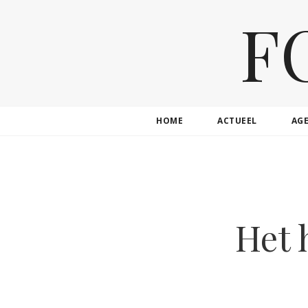
F
HOME
ACTUEEL
AG
Het 