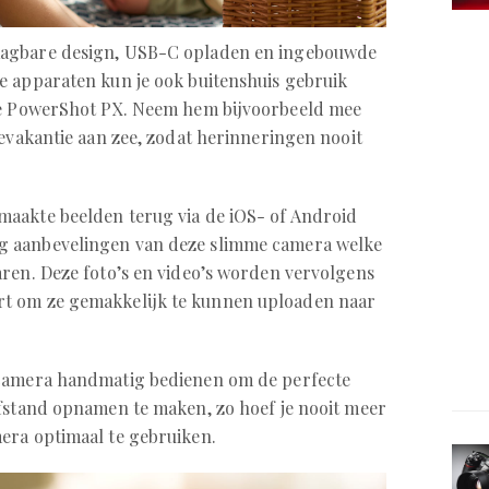
aagbare design, USB-C opladen en ingebouwde
e apparaten kun je ook buitenshuis gebruik
de PowerShot PX. Neem hem bijvoorbeeld mee
ievakantie aan zee, zodat herinneringen nooit
maakte beelden terug via de iOS- of Android
g aanbevelingen van deze slimme camera welke
aren. Deze foto’s en video’s worden vervolgens
t om ze gemakkelijk te kunnen uploaden naar
 camera handmatig bedienen om de perfecte
afstand opnamen te maken, zo hoef je nooit meer
era optimaal te gebruiken.