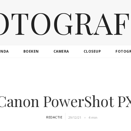
OTOGRAF
ENDA
BOEKEN
CAMERA
CLOSEUP
FOTOG
Canon PowerShot P
REDACTIE
29/12/21
4 min