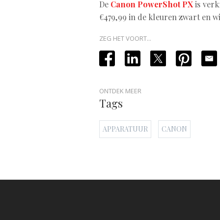
De
Canon PowerShot PX
is verk
€479,99 in de kleuren zwart en wi
ZEG HET VOORT...
ONTDEK MEER
Tags
APPARATUUR
CANON