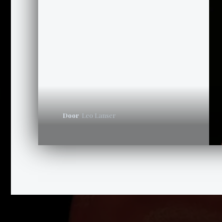
Door
Leo Lanser