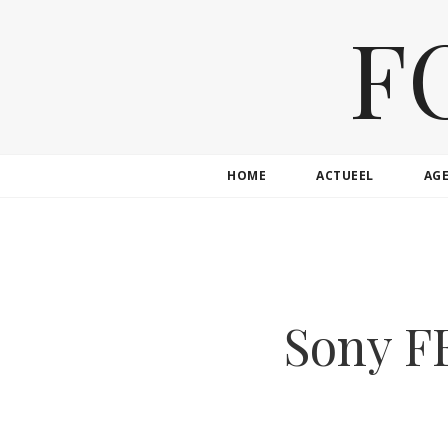
F
HOME
ACTUEEL
AG
Sony F