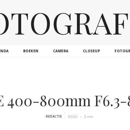
OTOGRAF
ENDA
BOEKEN
CAMERA
CLOSEUP
FOTOG
E 400-800mm F6.3-
REDACTIE
3/3/25
2 min