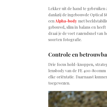
Lekker uit de hand te gebruike
dankzij de ingebouwde Optical St
een
Alpha-body
met beeldstabilis
gebouwd, slim in balans en heeft 
draai je de voet razendsnel van ho
soorten fotografie.
Controle en betrouwba
Drie focus hold-knoppen, strateg
lensbody van de FE 400-800mm F
elke oriëntatie. Daarnaast kunn
toegewezen.