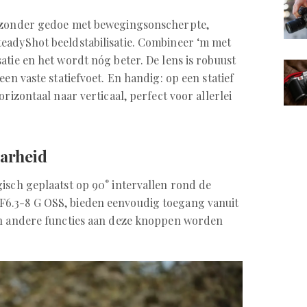
n zonder gedoe met bewegingsonscherpte,
eadyShot beeldstabilisatie. Combineer ‘m met
atie en het wordt nóg beter. De lens is robuust
een vaste statiefvoet. En handig: op een statief
rizontaal naar verticaal, perfect voor allerlei
arheid
isch geplaatst op 90° intervallen rond de
6.3-8 G OSS, bieden eenvoudig toegang vanuit
en andere functies aan deze knoppen worden