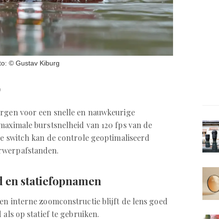
to: © Gustav Kiburg
F
orgen voor een snelle en nauwkeurige
maximale burstsnelheid van 120 fps van de
ge switch kan de controle geoptimaliseerd
rwerpafstanden.
d en statiefopnamen
en interne zoomconstructie blijft de lens goed
 als op statief te gebruiken.