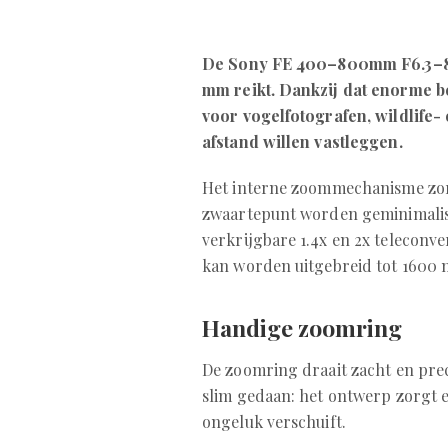
De Sony FE 400–800mm F6.3–8 G
mm reikt. Dankzij dat enorme be
voor vogelfotografen, wildlife
afstand willen vastleggen.
Het interne zoommechanisme zor
zwaartepunt worden geminimalise
verkrijgbare 1.4x en 2x telecon
kan worden uitgebreid tot 1600
Handige zoomring
De zoomring draait zacht en prec
slim gedaan: het ontwerp zorgt e
ongeluk verschuift.