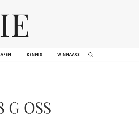
IE
RAFEN
KENNIS
WINNAARS
8 G OSS