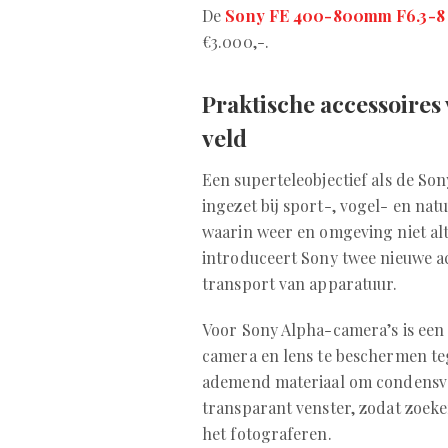
De
Sony FE 400-800mm F6.3-8
€3.000,-.
Praktische accessoires 
veld
Een superteleobjectief als de S
ingezet bij sport-, vogel- en na
waarin weer en omgeving niet al
introduceert Sony twee nieuwe ac
transport van apparatuur.
Voor Sony Alpha-camera’s is ee
camera en lens te beschermen te
ademend materiaal om condensvo
transparant venster, zodat zoeke
het fotograferen.